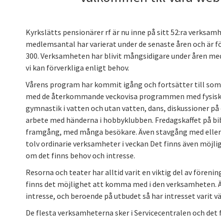
Kyrkslätts pensionärer rf är nu inne på sitt 52:ra verksa
medlemsantal har varierat under de senaste åren och är för
300. Verksamheten har blivit mångsidigare under åren me
vi kan förverkliga enligt behov.
Vårens program har kommit igång och fortsätter till somm
med de återkommande veckovisa programmen med fysiska
gymnastik i vatten och utan vatten, dans, diskussioner på 
arbete med händerna i hobbyklubben. Fredagskaffet på bibl
framgång, med många besökare. Även stavgång med eller u
tolv ordinarie verksamheter i veckan Det finns även möjlig
om det finns behov och intresse.
Resorna och teater har alltid varit en viktig del av fören
finns det möjlighet att komma med i den verksamheten. Äv
intresse, och beroende på utbudet så har intresset varit v
De flesta verksamheterna sker i Servicecentralen och det 