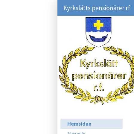
Kyrkslätts pensionärer rf
Hemsidan
Aktuellt