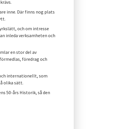
krävs.
re inne. Där finns nog plats
tt.
yrkslätt, och om intresse
r kan inleda verksamheten och
mlar en stor del av
örmedlas, föredrag och
och internationellt, som
 olika sätt.
s 50-års Historik, så den