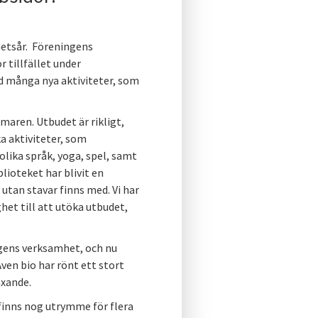
mhetsår. Föreningens
 tillfället under
d många nya aktiviteter, som
aren. Utbudet är rikligt,
 aktiviteter, som
olika språk, yoga, spel, samt
ioteket har blivit en
tan stavar finns med. Vi har
het till att utöka utbudet,
ingens verksamhet, och nu
en bio har rönt ett stort
äxande.
finns nog utrymme för flera