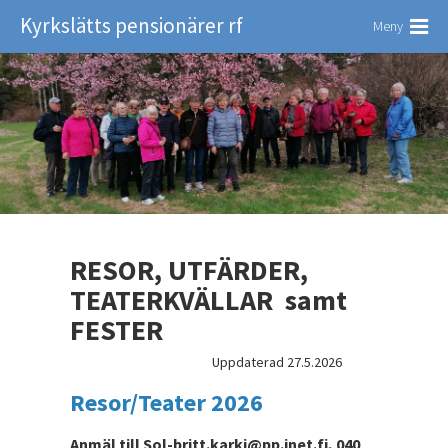
Kyrkslätts pensionärer rf
Meny
RESOR, UTFÄRDER,
TEATERKVÄLLAR samt
FESTER
Uppdaterad 27.5.2026
Resor/Teater 2026
Anmäl till Sol-britt.karki@pp.inet.fi, 040